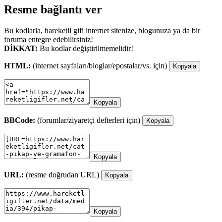
Resme bağlantı ver
Bu kodlarla, hareketli gifi internet sitenize, blogunuza ya da bir
foruma entegre edebilirsiniz!
DİKKAT:
Bu kodlar değiştirilmemelidir!
HTML:
(internet sayfaları/bloglar/epostalar/vs. için)
Kopyala
Kopyala
BBCode:
(forumlar/ziyaretçi defterleri için)
Kopyala
Kopyala
URL:
(resme doğrudan URL)
Kopyala
Kopyala