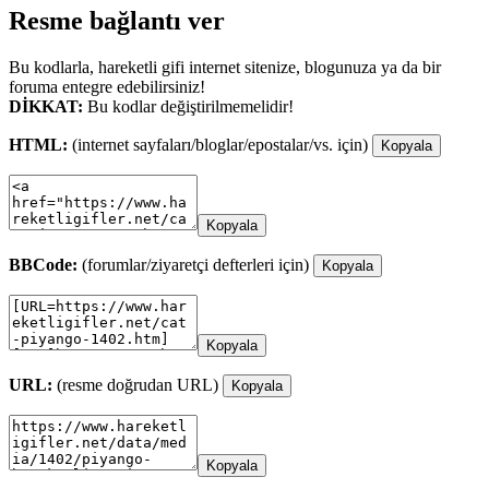
Resme bağlantı ver
Bu kodlarla, hareketli gifi internet sitenize, blogunuza ya da bir
foruma entegre edebilirsiniz!
DİKKAT:
Bu kodlar değiştirilmemelidir!
HTML:
(internet sayfaları/bloglar/epostalar/vs. için)
Kopyala
Kopyala
BBCode:
(forumlar/ziyaretçi defterleri için)
Kopyala
Kopyala
URL:
(resme doğrudan URL)
Kopyala
Kopyala