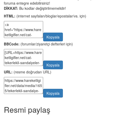
foruma entegre edebilirsiniz!
DİKKAT:
Bu kodlar değiştirilmemelidir!
HTML:
(internet sayfaları/bloglar/epostalar/vs. için)
Kopyala
BBCode:
(forumlar/ziyaretçi defterleri için)
Kopyala
URL:
(resme doğrudan URL)
Kopyala
Resmi paylaş