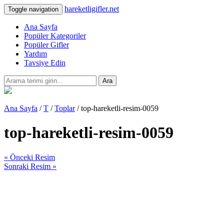
hareketligifler.net
Toggle navigation
Ana Sayfa
Popüler Kategoriler
Popüler Gifler
Yardım
Tavsiye Edin
Ara
Ana Sayfa
/
T
/
Toplar
/ top-hareketli-resim-0059
top-hareketli-resim-0059
« Önceki Resim
Sonraki Resim »