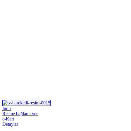
İndir
Resme bağlantı ver
e-Kart
Detaylar