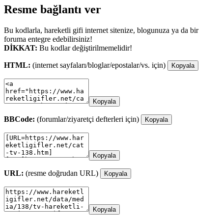
Resme bağlantı ver
Bu kodlarla, hareketli gifi internet sitenize, blogunuza ya da bir
foruma entegre edebilirsiniz!
DİKKAT:
Bu kodlar değiştirilmemelidir!
HTML:
(internet sayfaları/bloglar/epostalar/vs. için)
Kopyala
Kopyala
BBCode:
(forumlar/ziyaretçi defterleri için)
Kopyala
Kopyala
URL:
(resme doğrudan URL)
Kopyala
Kopyala