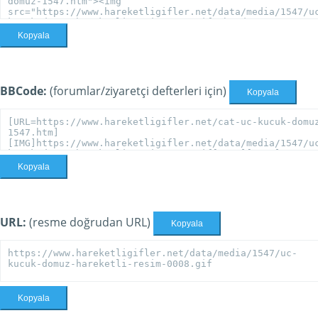
Kopyala
BBCode:
(forumlar/ziyaretçi defterleri için)
Kopyala
Kopyala
URL:
(resme doğrudan URL)
Kopyala
Kopyala