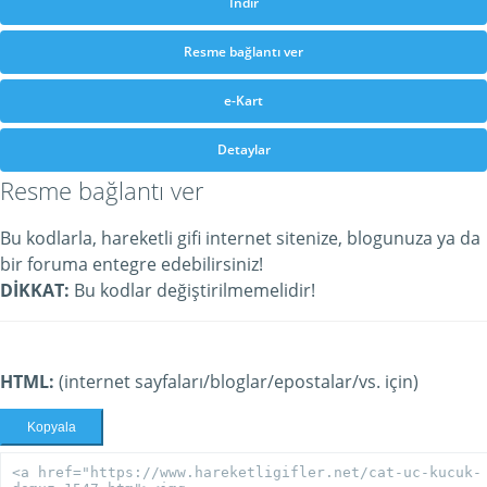
İndir
Resme bağlantı ver
e-Kart
Detaylar
Resme bağlantı ver
Bu kodlarla, hareketli gifi internet sitenize, blogunuza ya da
bir foruma entegre edebilirsiniz!
DİKKAT:
Bu kodlar değiştirilmemelidir!
HTML:
(internet sayfaları/bloglar/epostalar/vs. için)
Kopyala