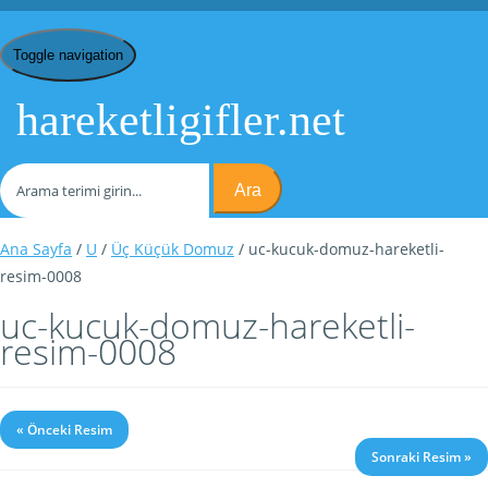
Toggle navigation
hareketligifler.net
Ara
Ana Sayfa
/
U
/
Üç Küçük Domuz
/ uc-kucuk-domuz-hareketli-
resim-0008
uc-kucuk-domuz-hareketli-
resim-0008
« Önceki Resim
Sonraki Resim »