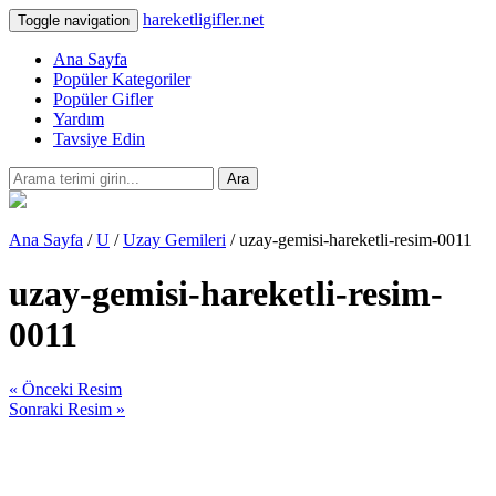
hareketligifler.net
Toggle navigation
Ana Sayfa
Popüler Kategoriler
Popüler Gifler
Yardım
Tavsiye Edin
Ara
Ana Sayfa
/
U
/
Uzay Gemileri
/ uzay-gemisi-hareketli-resim-0011
uzay-gemisi-hareketli-resim-
0011
« Önceki Resim
Sonraki Resim »