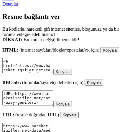
Detaylar
Resme bağlantı ver
Bu kodlarla, hareketli gifi internet sitenize, blogunuza ya da bir
foruma entegre edebilirsiniz!
DİKKAT:
Bu kodlar değiştirilmemelidir!
HTML:
(internet sayfaları/bloglar/epostalar/vs. için)
Kopyala
Kopyala
BBCode:
(forumlar/ziyaretçi defterleri için)
Kopyala
Kopyala
URL:
(resme doğrudan URL)
Kopyala