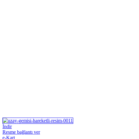
İndir
Resme bağlantı ver
e-Kart