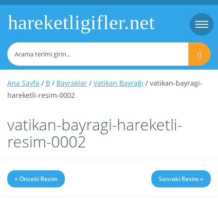
hareketligifler.net
Togg
navi
Ana Sayfa
/
B
/
Bayraklar
/
Vatikan Bayrağı
/ vatikan-bayragi-
hareketli-resim-0002
vatikan-bayragi-hareketli-
resim-0002
« Önceki Resim
Sonraki Resim »