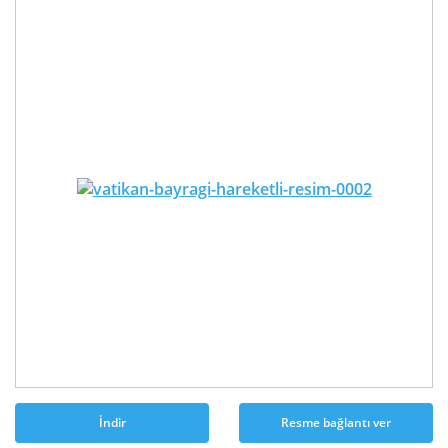
İndir
Resme bağlantı ver