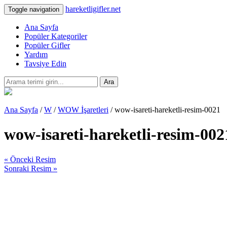
hareketligifler.net
Toggle navigation
Ana Sayfa
Popüler Kategoriler
Popüler Gifler
Yardım
Tavsiye Edin
Ara
Ana Sayfa
/
W
/
WOW İşaretleri
/ wow-isareti-hareketli-resim-0021
wow-isareti-hareketli-resim-002
« Önceki Resim
Sonraki Resim »