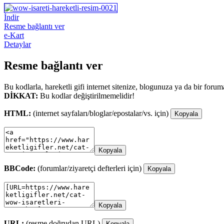
İndir
Resme bağlantı ver
e-Kart
Detaylar
Resme bağlantı ver
Bu kodlarla, hareketli gifi internet sitenize, blogunuza ya da bir forum
DİKKAT:
Bu kodlar değiştirilmemelidir!
HTML:
(internet sayfaları/bloglar/epostalar/vs. için)
Kopyala
Kopyala
BBCode:
(forumlar/ziyaretçi defterleri için)
Kopyala
Kopyala
URL:
(resme doğrudan URL)
Kopyala