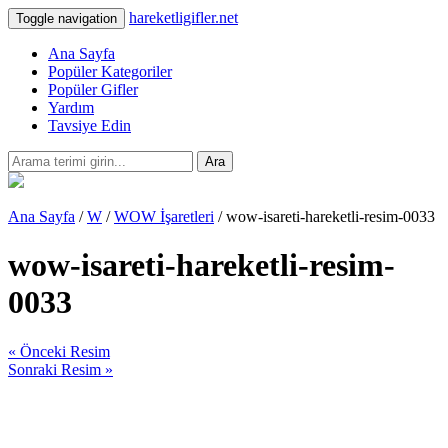
hareketligifler.net
Toggle navigation
Ana Sayfa
Popüler Kategoriler
Popüler Gifler
Yardım
Tavsiye Edin
Ara
Ana Sayfa
/
W
/
WOW İşaretleri
/ wow-isareti-hareketli-resim-0033
wow-isareti-hareketli-resim-
0033
« Önceki Resim
Sonraki Resim »