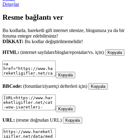
Detaylar
Resme bağlantı ver
Bu kodlarla, hareketli gifi internet sitenize, blogunuza ya da bir
foruma entegre edebilirsiniz!
DİKKAT:
Bu kodlar değiştirilmemelidir!
HTML:
(internet sayfaları/bloglar/epostalar/vs. için)
Kopyala
Kopyala
BBCode:
(forumlar/ziyaretçi defterleri için)
Kopyala
Kopyala
URL:
(resme doğrudan URL)
Kopyala