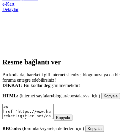
e-Kart
Detaylar
Resme bağlantı ver
Bu kodlarla, hareketli gifi internet sitenize, blogunuza ya da bir
foruma entegre edebilirsiniz!
DİKKAT:
Bu kodlar değiştirilmemelidir!
HTML:
(internet sayfaları/bloglar/epostalar/vs. için)
Kopyala
Kopyala
BBCode:
(forumlar/ziyaretçi defterleri için)
Kopyala