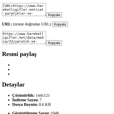
Kopyala
URL:
(resme doğrudan URL)
Kopyala
Kopyala
Resmi paylaş
Detaylar
Çözünürlük:
144x121
İndirme Sayısı:
7
Dosya Boyutu:
8.6 KB
Görüntülenme Sayısı:
1048