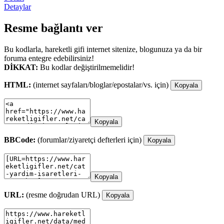
Detaylar
Resme bağlantı ver
Bu kodlarla, hareketli gifi internet sitenize, blogunuza ya da bir
foruma entegre edebilirsiniz!
DİKKAT:
Bu kodlar değiştirilmemelidir!
HTML:
(internet sayfaları/bloglar/epostalar/vs. için)
Kopyala
Kopyala
BBCode:
(forumlar/ziyaretçi defterleri için)
Kopyala
Kopyala
URL:
(resme doğrudan URL)
Kopyala