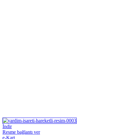
İndir
Resme bağlantı ver
e-Kart