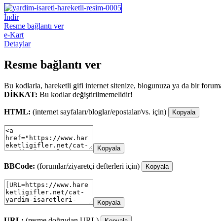
İndir
Resme bağlantı ver
e-Kart
Detaylar
Resme bağlantı ver
Bu kodlarla, hareketli gifi internet sitenize, blogunuza ya da bir forum
DİKKAT:
Bu kodlar değiştirilmemelidir!
HTML:
(internet sayfaları/bloglar/epostalar/vs. için)
Kopyala
Kopyala
BBCode:
(forumlar/ziyaretçi defterleri için)
Kopyala
Kopyala
URL:
(resme doğrudan URL)
Kopyala