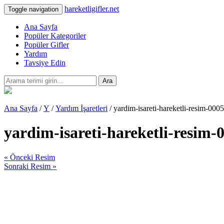
hareketligifler.net
Toggle navigation
Ana Sayfa
Popüler Kategoriler
Popüler Gifler
Yardım
Tavsiye Edin
Ara
Ana Sayfa
/
Y
/
Yardım İşaretleri
/ yardim-isareti-hareketli-resim-0005
yardim-isareti-hareketli-resim-
« Önceki Resim
Sonraki Resim »