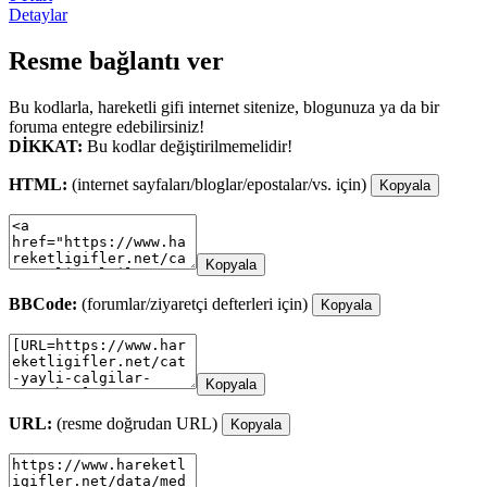
Detaylar
Resme bağlantı ver
Bu kodlarla, hareketli gifi internet sitenize, blogunuza ya da bir
foruma entegre edebilirsiniz!
DİKKAT:
Bu kodlar değiştirilmemelidir!
HTML:
(internet sayfaları/bloglar/epostalar/vs. için)
Kopyala
Kopyala
BBCode:
(forumlar/ziyaretçi defterleri için)
Kopyala
Kopyala
URL:
(resme doğrudan URL)
Kopyala