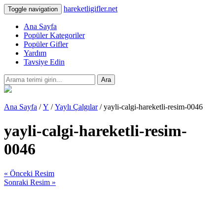
hareketligifler.net
Toggle navigation
Ana Sayfa
Popüler Kategoriler
Popüler Gifler
Yardım
Tavsiye Edin
Ara
Ana Sayfa
/
Y
/
Yaylı Çalgılar
/ yayli-calgi-hareketli-resim-0046
yayli-calgi-hareketli-resim-
0046
« Önceki Resim
Sonraki Resim »