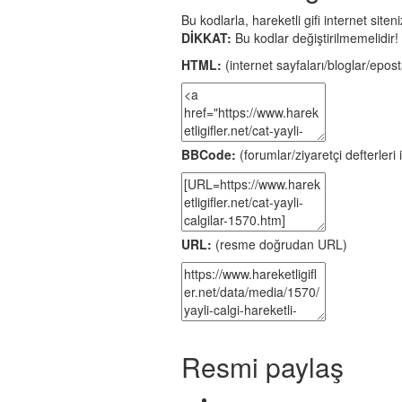
Bu kodlarla, hareketli gifi internet site
DİKKAT:
Bu kodlar değiştirilmemelidir!
HTML:
(internet sayfaları/bloglar/eposta
BBCode:
(forumlar/ziyaretçi defterleri i
URL:
(resme doğrudan URL)
Resmi paylaş