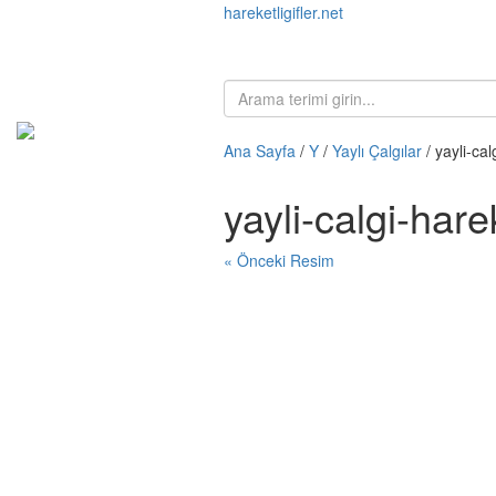
hareketligifler.net
Ana Sayfa
/
Y
/
Yaylı Çalgılar
/ yayli-ca
yayli-calgi-har
« Önceki Resim