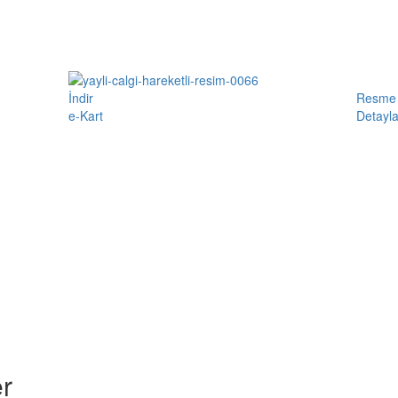
İndir
Resme 
e-Kart
Detayla
r