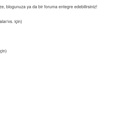
nize, blogunuza ya da bir foruma entegre edebilirsiniz!
lar/vs. için)
çin)