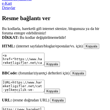
e-Kart
Detaylar
Resme bağlantı ver
Bu kodlarla, hareketli gifi internet sitenize, blogunuza ya da bir
foruma entegre edebilirsiniz!
DİKKAT:
Bu kodlar değiştirilmemelidir!
HTML:
(internet sayfaları/bloglar/epostalar/vs. için)
Kopyala
Kopyala
BBCode:
(forumlar/ziyaretçi defterleri için)
Kopyala
Kopyala
URL:
(resme doğrudan URL)
Kopyala