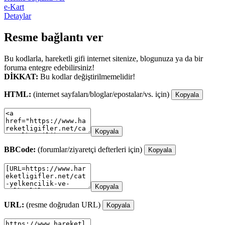
e-Kart
Detaylar
Resme bağlantı ver
Bu kodlarla, hareketli gifi internet sitenize, blogunuza ya da bir
foruma entegre edebilirsiniz!
DİKKAT:
Bu kodlar değiştirilmemelidir!
HTML:
(internet sayfaları/bloglar/epostalar/vs. için)
Kopyala
Kopyala
BBCode:
(forumlar/ziyaretçi defterleri için)
Kopyala
Kopyala
URL:
(resme doğrudan URL)
Kopyala