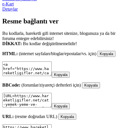
e-Kart
Detaylar
Resme bağlantı ver
Bu kodlarla, hareketli gifi internet sitenize, blogunuza ya da bir
foruma entegre edebilirsiniz!
DİKKAT:
Bu kodlar değiştirilmemelidir!
HTML:
(internet sayfaları/bloglar/epostalar/vs. için)
Kopyala
Kopyala
BBCode:
(forumlar/ziyaretçi defterleri için)
Kopyala
Kopyala
URL:
(resme doğrudan URL)
Kopyala