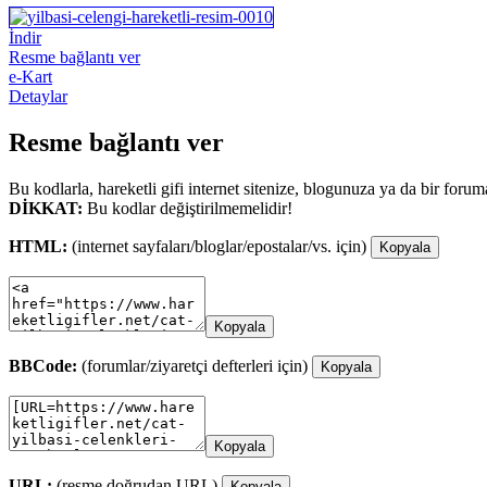
İndir
Resme bağlantı ver
e-Kart
Detaylar
Resme bağlantı ver
Bu kodlarla, hareketli gifi internet sitenize, blogunuza ya da bir forum
DİKKAT:
Bu kodlar değiştirilmemelidir!
HTML:
(internet sayfaları/bloglar/epostalar/vs. için)
Kopyala
Kopyala
BBCode:
(forumlar/ziyaretçi defterleri için)
Kopyala
Kopyala
URL:
(resme doğrudan URL)
Kopyala