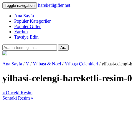
hareketligifler.net
Toggle navigation
Ana Sayfa
Popüler Kategoriler
Popüler Gifler
Yardım
Tavsiye Edin
Ara
Ana Sayfa
/
Y
/
Yılbaşı & Noel
/
Yılbaşı Çelenkleri
/ yilbasi-celengi-
yilbasi-celengi-hareketli-resim-
« Önceki Resim
Sonraki Resim »