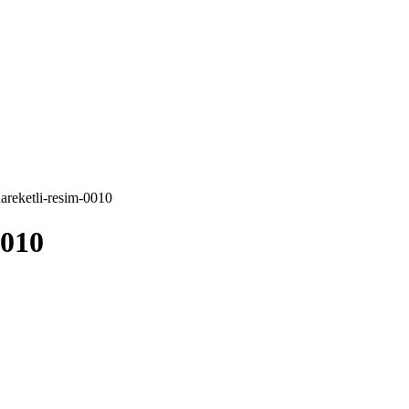
hareketli-resim-0010
0010