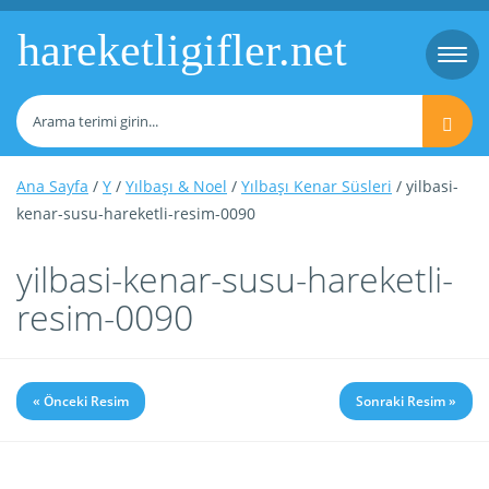
hareketligifler.net
Togg
navi
Ana Sayfa
/
Y
/
Yılbaşı & Noel
/
Yılbaşı Kenar Süsleri
/ yilbasi-
kenar-susu-hareketli-resim-0090
yilbasi-kenar-susu-hareketli-
resim-0090
« Önceki Resim
Sonraki Resim »