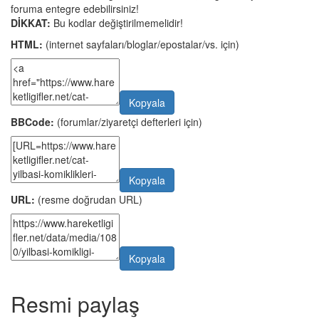
foruma entegre edebilirsiniz!
DİKKAT:
Bu kodlar değiştirilmemelidir!
HTML:
(internet sayfaları/bloglar/epostalar/vs. için)
Kopyala
BBCode:
(forumlar/ziyaretçi defterleri için)
Kopyala
URL:
(resme doğrudan URL)
Kopyala
Resmi paylaş