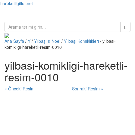
hareketligifler.net
Toggl
naviga
Ana Sayfa
/
Y
/
Yılbaşı & Noel
/
Yılbaşı Komiklikleri
/ yilbasi-
komikligi-hareketli-resim-0010
yilbasi-komikligi-hareketli-
resim-0010
« Önceki Resim
Sonraki Resim »