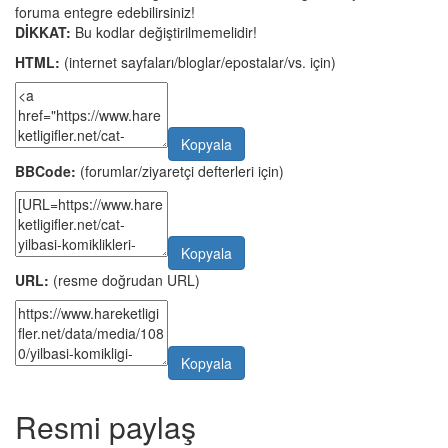
foruma entegre edebilirsiniz!
DİKKAT:
Bu kodlar değiştirilmemelidir!
HTML:
(internet sayfaları/bloglar/epostalar/vs. için)
Kopyala
BBCode:
(forumlar/ziyaretçi defterleri için)
Kopyala
URL:
(resme doğrudan URL)
Kopyala
Resmi paylaş