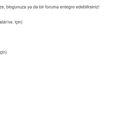
nize, blogunuza ya da bir foruma entegre edebilirsiniz!
lar/vs. için)
çin)