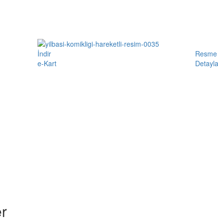
İndir
Resme 
e-Kart
Detayla
r