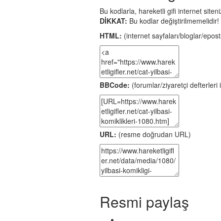
Bu kodlarla, hareketli gifi internet site
DİKKAT:
Bu kodlar değiştirilmemelidir!
HTML:
(internet sayfaları/bloglar/eposta
BBCode:
(forumlar/ziyaretçi defterleri i
URL:
(resme doğrudan URL)
Resmi paylaş