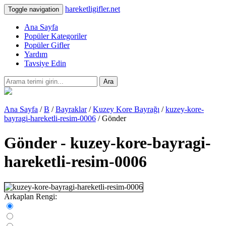
hareketligifler.net
Toggle navigation
Ana Sayfa
Popüler Kategoriler
Popüler Gifler
Yardım
Tavsiye Edin
Ara
Ana Sayfa
/
B
/
Bayraklar
/
Kuzey Kore Bayrağı
/
kuzey-kore-
bayragi-hareketli-resim-0006
/ Gönder
Gönder - kuzey-kore-bayragi-
hareketli-resim-0006
Arkaplan Rengi: