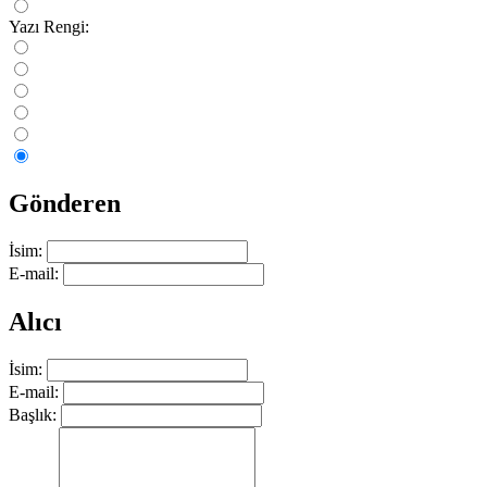
Yazı Rengi:
Gönderen
İsim:
E-mail:
Alıcı
İsim:
E-mail:
Başlık: