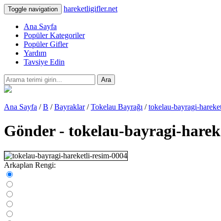
hareketligifler.net
Toggle navigation
Ana Sayfa
Popüler Kategoriler
Popüler Gifler
Yardım
Tavsiye Edin
Ara
Ana Sayfa
/
B
/
Bayraklar
/
Tokelau Bayrağı
/
tokelau-bayragi-hareke
Gönder - tokelau-bayragi-harek
Arkaplan Rengi: