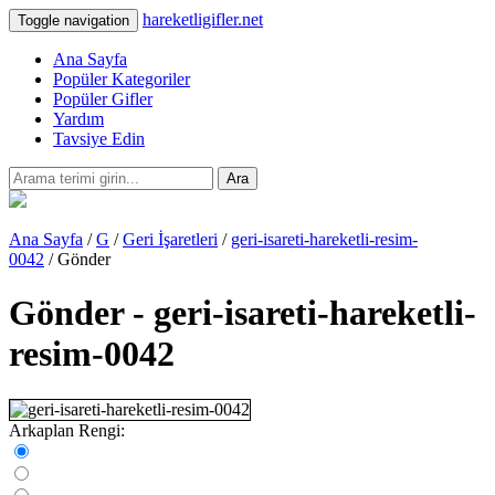
hareketligifler.net
Toggle navigation
Ana Sayfa
Popüler Kategoriler
Popüler Gifler
Yardım
Tavsiye Edin
Ara
Ana Sayfa
/
G
/
Geri İşaretleri
/
geri-isareti-hareketli-resim-
0042
/ Gönder
Gönder - geri-isareti-hareketli-
resim-0042
Arkaplan Rengi: