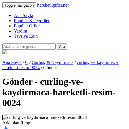
hareketligifler.net
Toggle navigation
Ana Sayfa
Popüler Kategoriler
Popüler Gifler
Yardım
Tavsiye Edin
Ara
Ana Sayfa
/
C
/
Curling & Kaydırmaca
/
curling-ve-kaydirmaca-
hareketli-resim-0024
/ Gönder
Gönder - curling-ve-
kaydirmaca-hareketli-resim-
0024
Arkaplan Rengi: