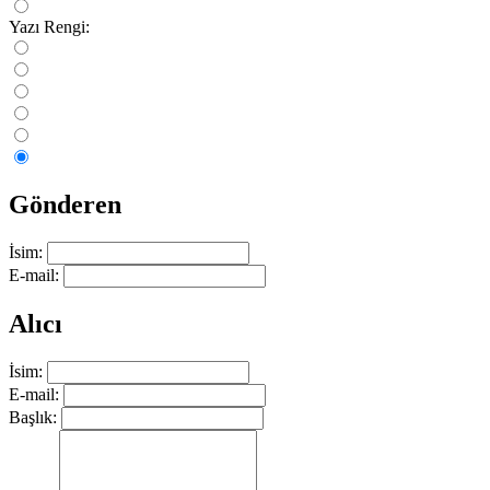
Yazı Rengi:
Gönderen
İsim:
E-mail:
Alıcı
İsim:
E-mail:
Başlık: