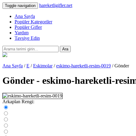
hareketligifler.net
Toggle navigation
Ana Sayfa
Popüler Kategoriler
Popüler Gifler
Yardım
Tavsiye Edin
Ara
Ana Sayfa
/
E
/
Eskimolar
/
eskimo-hareketli-resim-0019
/ Gönder
Gönder - eskimo-hareketli-resi
Arkaplan Rengi: