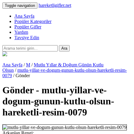
hareketligifler.net
Toggle navigation
Ana Sayfa
Popüler Kategoriler
Popüler Gifler
Yardım
Tavsiye Edin
Ara
Ana Sayfa
/
M
/
Mutlu Yıllar & Doğum Günün Kutlu
Olsun
/
mutlu-yillar-ve-dogum-gunun-kutlu-olsun-hareketli-resim-
0079
/ Gönder
Gönder - mutlu-yillar-ve-
dogum-gunun-kutlu-olsun-
hareketli-resim-0079
Arkaplan Rengi: