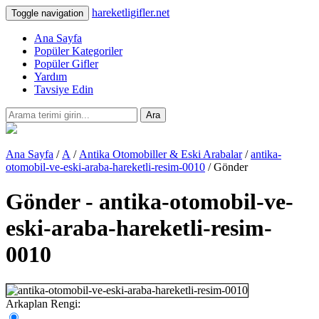
hareketligifler.net
Toggle navigation
Ana Sayfa
Popüler Kategoriler
Popüler Gifler
Yardım
Tavsiye Edin
Ara
Ana Sayfa
/
A
/
Antika Otomobiller & Eski Arabalar
/
antika-
otomobil-ve-eski-araba-hareketli-resim-0010
/ Gönder
Gönder - antika-otomobil-ve-
eski-araba-hareketli-resim-
0010
Arkaplan Rengi: