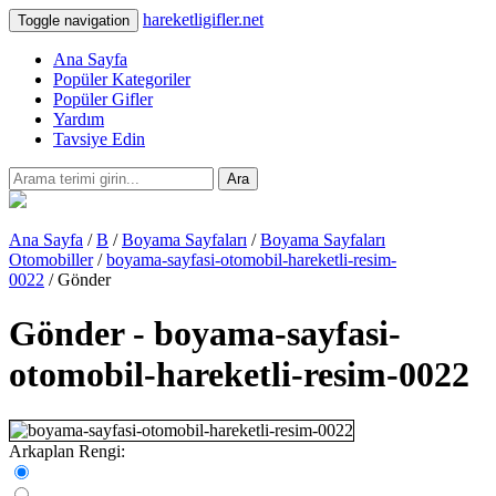
hareketligifler.net
Toggle navigation
Ana Sayfa
Popüler Kategoriler
Popüler Gifler
Yardım
Tavsiye Edin
Ara
Ana Sayfa
/
B
/
Boyama Sayfaları
/
Boyama Sayfaları
Otomobiller
/
boyama-sayfasi-otomobil-hareketli-resim-
0022
/ Gönder
Gönder - boyama-sayfasi-
otomobil-hareketli-resim-0022
Arkaplan Rengi: