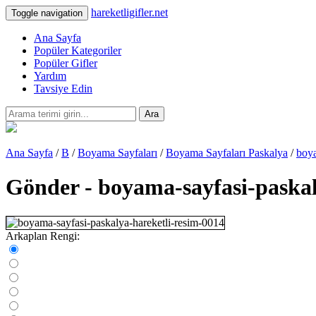
hareketligifler.net
Toggle navigation
Ana Sayfa
Popüler Kategoriler
Popüler Gifler
Yardım
Tavsiye Edin
Ara
Ana Sayfa
/
B
/
Boyama Sayfaları
/
Boyama Sayfaları Paskalya
/
boya
Gönder - boyama-sayfasi-paskal
Arkaplan Rengi: