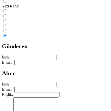
Yazı Rengi:
Gönderen
İsim:
E-mail:
Alıcı
İsim:
E-mail:
Başlık: