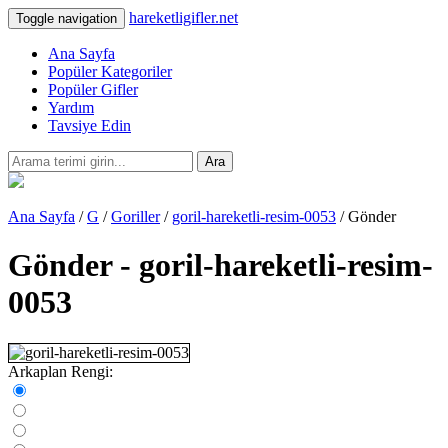
hareketligifler.net
Toggle navigation
Ana Sayfa
Popüler Kategoriler
Popüler Gifler
Yardım
Tavsiye Edin
Ara
Ana Sayfa
/
G
/
Goriller
/
goril-hareketli-resim-0053
/ Gönder
Gönder - goril-hareketli-resim-
0053
Arkaplan Rengi: