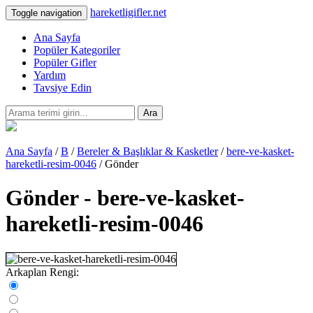
hareketligifler.net
Toggle navigation
Ana Sayfa
Popüler Kategoriler
Popüler Gifler
Yardım
Tavsiye Edin
Ara
Ana Sayfa
/
B
/
Bereler & Başlıklar & Kasketler
/
bere-ve-kasket-
hareketli-resim-0046
/ Gönder
Gönder - bere-ve-kasket-
hareketli-resim-0046
Arkaplan Rengi: