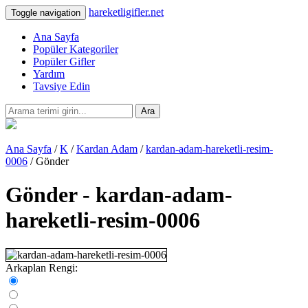
hareketligifler.net
Toggle navigation
Ana Sayfa
Popüler Kategoriler
Popüler Gifler
Yardım
Tavsiye Edin
Ara
Ana Sayfa
/
K
/
Kardan Adam
/
kardan-adam-hareketli-resim-
0006
/ Gönder
Gönder - kardan-adam-
hareketli-resim-0006
Arkaplan Rengi: