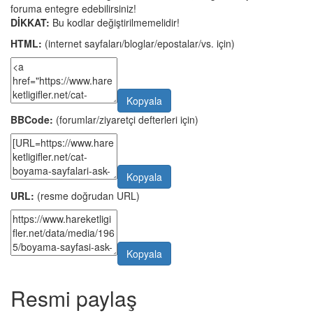
foruma entegre edebilirsiniz!
DİKKAT:
Bu kodlar değiştirilmemelidir!
HTML:
(internet sayfaları/bloglar/epostalar/vs. için)
Kopyala
BBCode:
(forumlar/ziyaretçi defterleri için)
Kopyala
URL:
(resme doğrudan URL)
Kopyala
Resmi paylaş