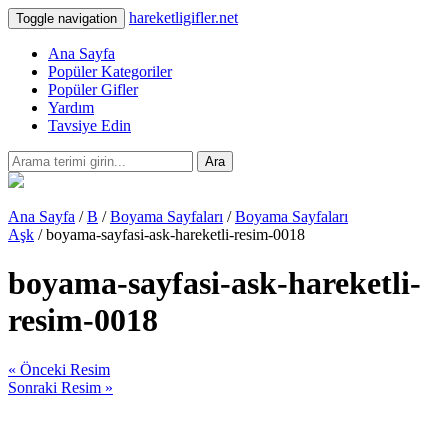
hareketligifler.net
Toggle navigation
Ana Sayfa
Popüler Kategoriler
Popüler Gifler
Yardım
Tavsiye Edin
Ara
Ana Sayfa
/
B
/
Boyama Sayfaları
/
Boyama Sayfaları
Aşk
/ boyama-sayfasi-ask-hareketli-resim-0018
boyama-sayfasi-ask-hareketli-
resim-0018
« Önceki Resim
Sonraki Resim »