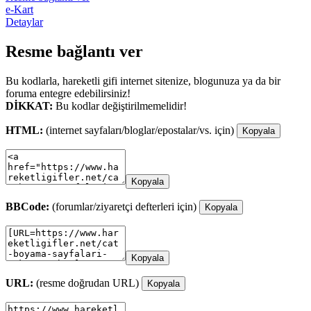
e-Kart
Detaylar
Resme bağlantı ver
Bu kodlarla, hareketli gifi internet sitenize, blogunuza ya da bir
foruma entegre edebilirsiniz!
DİKKAT:
Bu kodlar değiştirilmemelidir!
HTML:
(internet sayfaları/bloglar/epostalar/vs. için)
Kopyala
Kopyala
BBCode:
(forumlar/ziyaretçi defterleri için)
Kopyala
Kopyala
URL:
(resme doğrudan URL)
Kopyala