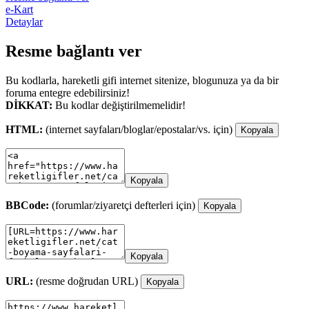
e-Kart
Detaylar
Resme bağlantı ver
Bu kodlarla, hareketli gifi internet sitenize, blogunuza ya da bir
foruma entegre edebilirsiniz!
DİKKAT:
Bu kodlar değiştirilmemelidir!
HTML:
(internet sayfaları/bloglar/epostalar/vs. için)
Kopyala
Kopyala
BBCode:
(forumlar/ziyaretçi defterleri için)
Kopyala
Kopyala
URL:
(resme doğrudan URL)
Kopyala