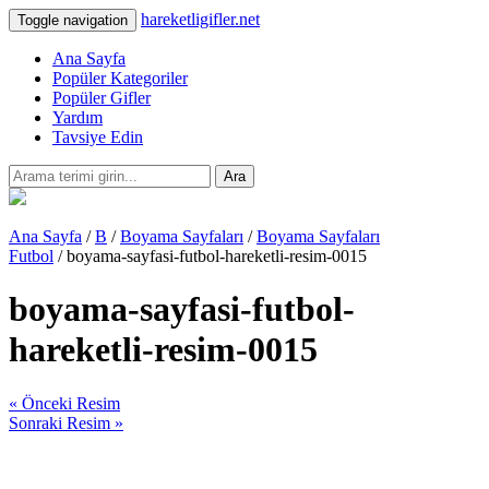
hareketligifler.net
Toggle navigation
Ana Sayfa
Popüler Kategoriler
Popüler Gifler
Yardım
Tavsiye Edin
Ara
Ana Sayfa
/
B
/
Boyama Sayfaları
/
Boyama Sayfaları
Futbol
/ boyama-sayfasi-futbol-hareketli-resim-0015
boyama-sayfasi-futbol-
hareketli-resim-0015
« Önceki Resim
Sonraki Resim »