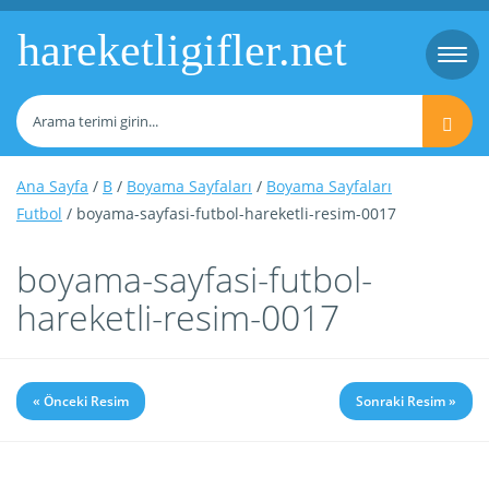
hareketligifler.net
Togg
navi
Ana Sayfa
/
B
/
Boyama Sayfaları
/
Boyama Sayfaları
Futbol
/ boyama-sayfasi-futbol-hareketli-resim-0017
boyama-sayfasi-futbol-
hareketli-resim-0017
« Önceki Resim
Sonraki Resim »