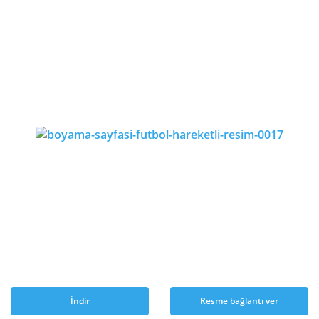
İndir
Resme bağlantı ver