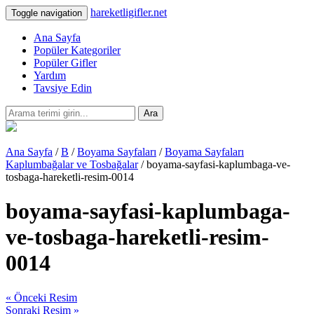
hareketligifler.net
Toggle navigation
Ana Sayfa
Popüler Kategoriler
Popüler Gifler
Yardım
Tavsiye Edin
Ara
Ana Sayfa
/
B
/
Boyama Sayfaları
/
Boyama Sayfaları
Kaplumbağalar ve Tosbağalar
/ boyama-sayfasi-kaplumbaga-ve-
tosbaga-hareketli-resim-0014
boyama-sayfasi-kaplumbaga-
ve-tosbaga-hareketli-resim-
0014
« Önceki Resim
Sonraki Resim »