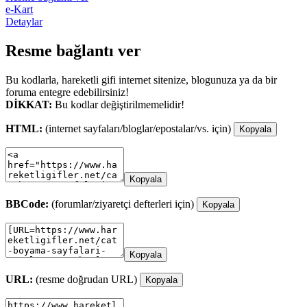
e-Kart
Detaylar
Resme bağlantı ver
Bu kodlarla, hareketli gifi internet sitenize, blogunuza ya da bir
foruma entegre edebilirsiniz!
DİKKAT:
Bu kodlar değiştirilmemelidir!
HTML:
(internet sayfaları/bloglar/epostalar/vs. için)
Kopyala
Kopyala
BBCode:
(forumlar/ziyaretçi defterleri için)
Kopyala
Kopyala
URL:
(resme doğrudan URL)
Kopyala