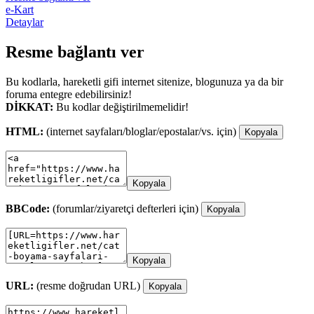
e-Kart
Detaylar
Resme bağlantı ver
Bu kodlarla, hareketli gifi internet sitenize, blogunuza ya da bir
foruma entegre edebilirsiniz!
DİKKAT:
Bu kodlar değiştirilmemelidir!
HTML:
(internet sayfaları/bloglar/epostalar/vs. için)
Kopyala
Kopyala
BBCode:
(forumlar/ziyaretçi defterleri için)
Kopyala
Kopyala
URL:
(resme doğrudan URL)
Kopyala