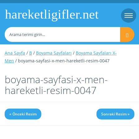
hareketligifler.net
Togg
navi
Ana Sayfa
/
B
/
Boyama Sayfaları
/
Boyama Sayfaları X-
Men
/ boyama-sayfasi-x-men-hareketli-resim-0047
boyama-sayfasi-x-men-
hareketli-resim-0047
« Önceki Resim
Sonraki Resim »