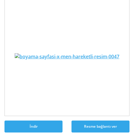
İndir
Resme bağlantı ver