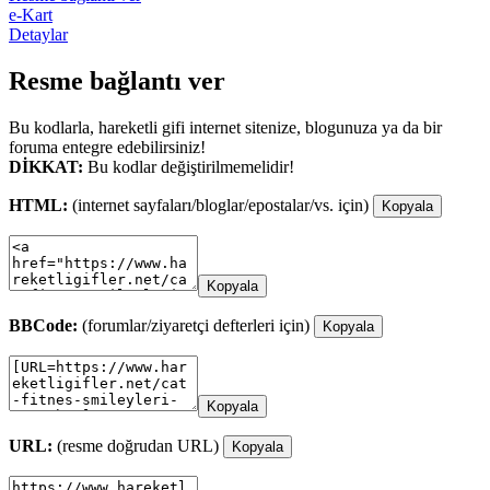
e-Kart
Detaylar
Resme bağlantı ver
Bu kodlarla, hareketli gifi internet sitenize, blogunuza ya da bir
foruma entegre edebilirsiniz!
DİKKAT:
Bu kodlar değiştirilmemelidir!
HTML:
(internet sayfaları/bloglar/epostalar/vs. için)
Kopyala
Kopyala
BBCode:
(forumlar/ziyaretçi defterleri için)
Kopyala
Kopyala
URL:
(resme doğrudan URL)
Kopyala