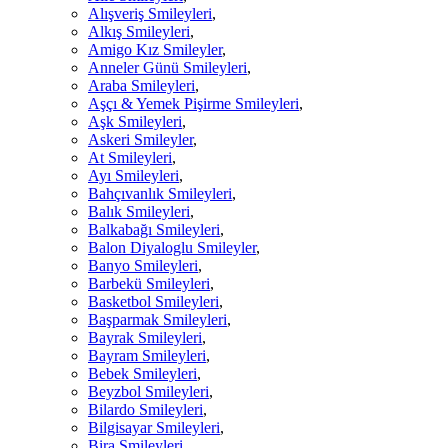
Alışveriş Smileyleri
,
Alkış Smileyleri
,
Amigo Kız Smileyler
,
Anneler Günü Smileyleri
,
Araba Smileyleri
,
Aşçı & Yemek Pişirme Smileyleri
,
Aşk Smileyleri
,
Askeri Smileyler
,
At Smileyleri
,
Ayı Smileyleri
,
Bahçıvanlık Smileyleri
,
Balık Smileyleri
,
Balkabağı Smileyleri
,
Balon Diyaloglu Smileyler
,
Banyo Smileyleri
,
Barbekü Smileyleri
,
Basketbol Smileyleri
,
Başparmak Smileyleri
,
Bayrak Smileyleri
,
Bayram Smileyleri
,
Bebek Smileyleri
,
Beyzbol Smileyleri
,
Bilardo Smileyleri
,
Bilgisayar Smileyleri
,
Bira Smileyleri
,