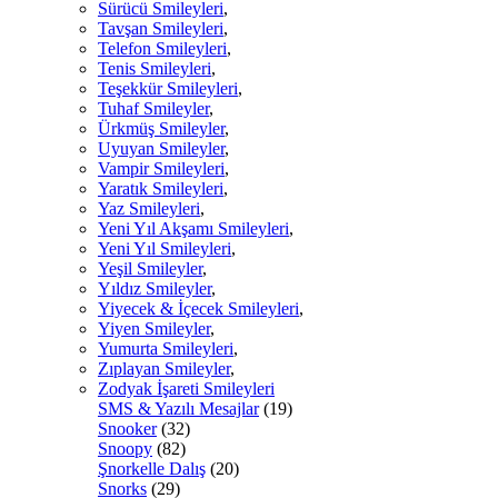
Sürücü Smileyleri
,
Tavşan Smileyleri
,
Telefon Smileyleri
,
Tenis Smileyleri
,
Teşekkür Smileyleri
,
Tuhaf Smileyler
,
Ürkmüş Smileyler
,
Uyuyan Smileyler
,
Vampir Smileyleri
,
Yaratık Smileyleri
,
Yaz Smileyleri
,
Yeni Yıl Akşamı Smileyleri
,
Yeni Yıl Smileyleri
,
Yeşil Smileyler
,
Yıldız Smileyler
,
Yiyecek & İçecek Smileyleri
,
Yiyen Smileyler
,
Yumurta Smileyleri
,
Zıplayan Smileyler
,
Zodyak İşareti Smileyleri
SMS & Yazılı Mesajlar
(19)
Snooker
(32)
Snoopy
(82)
Şnorkelle Dalış
(20)
Snorks
(29)