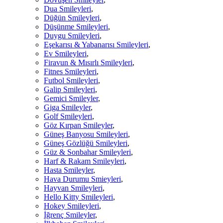
Dua Smileyleri
,
Düğün Smileyleri
,
Düşünme Smileyleri
,
Duygu Smileyleri
,
Eşekarısı & Yabanarısı Smileyleri
,
Ev Smileyleri
,
Firavun & Mısırlı Smileyleri
,
Fitnes Smileyleri
,
Futbol Smileyleri
,
Galip Smileyleri
,
Gemici Smileyler
,
Giga Smileyler
,
Golf Smileyleri
,
Göz Kırpan Smileyler
,
Güneş Banyosu Smileyleri
,
Güneş Gözlüğü Smileyleri
,
Güz & Sonbahar Smileyleri
,
Harf & Rakam Smileyleri
,
Hasta Smileyler
,
Hava Durumu Smieyleri
,
Hayvan Smileyleri
,
Hello Kitty Smileyleri
,
Hokey Smileyleri
,
İğrenç Smileyler
,