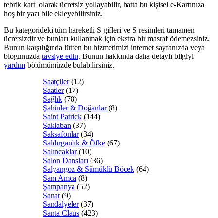
tebrik kartı olarak ücretsiz yollayabilir, hatta bu kişisel e-Kartınıza
hoş bir yazı bile ekleyebilirsiniz.
Bu kategorideki tüm hareketli S gifleri ve S resimleri tamamen
ücretsizdir ve bunları kullanmak için ekstra bir masraf ödemezsiniz.
Bunun karşılığında lütfen bu hizmetimizi internet sayfanızda veya
blogunuzda
tavsiye edin
. Bunun hakkında daha detaylı bilgiyi
yardım
bölümümüzde bulabilirsiniz.
Saatçiler
(12)
Saatler
(17)
Sağlık
(78)
Şahinler & Doğanlar
(8)
Saint Patrick
(144)
Şaklaban
(37)
Saksafonlar
(34)
Saldırganlık & Öfke
(67)
Salıncaklar
(10)
Salon Dansları
(36)
Salyangoz & Sümüklü Böcek
(64)
Sam Amca
(8)
Şampanya
(52)
Sanat
(9)
Sandalyeler
(37)
Santa Claus
(423)