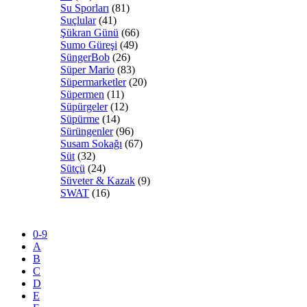
Su Sporları
(81)
Suçlular
(41)
Şükran Günü
(66)
Sumo Güreşi
(49)
SüngerBob
(26)
Süper Mario
(83)
Süpermarketler
(20)
Süpermen
(11)
Süpürgeler
(12)
Süpürme
(14)
Sürüngenler
(96)
Susam Sokağı
(67)
Süt
(32)
Sütçü
(24)
Süveter & Kazak
(9)
SWAT
(16)
0-9
A
B
C
D
E