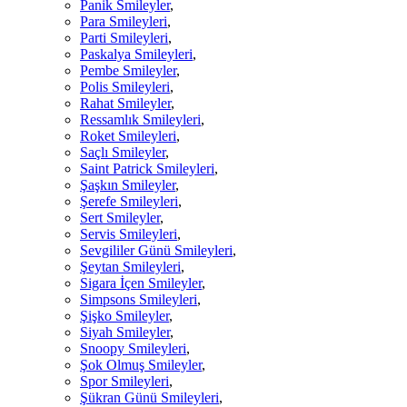
Panik Smileyler
,
Para Smileyleri
,
Parti Smileyleri
,
Paskalya Smileyleri
,
Pembe Smileyler
,
Polis Smileyleri
,
Rahat Smileyler
,
Ressamlık Smileyleri
,
Roket Smileyleri
,
Saçlı Smileyler
,
Saint Patrick Smileyleri
,
Şaşkın Smileyler
,
Şerefe Smileyleri
,
Sert Smileyler
,
Servis Smileyleri
,
Sevgililer Günü Smileyleri
,
Şeytan Smileyleri
,
Sigara İçen Smileyler
,
Simpsons Smileyleri
,
Şişko Smileyler
,
Siyah Smileyler
,
Snoopy Smileyleri
,
Şok Olmuş Smileyler
,
Spor Smileyleri
,
Şükran Günü Smileyleri
,