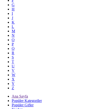
F
G
H
I
J
K
L
M
N
O
P
Q
R
S
T
U
V
W
X
Y
Z
Ana Sayfa
Popüler Kategoriler
Popüler Gifler