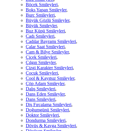
Böcek Smileyleri
,
Boks Yapan Smileyler
,
Burç Smileyleri
,
Büyük Gözlü Smileyler
,
Büyük Smileyler
,
Buz Küpü Smileyleri
,
Cadı Smileyleri
,
Cadılar Bayramı Smileyleri
,
Çalar Saat Smileyleri
,
Cam & Bilye Smileyler
,
Çiçek Smileyleri
,
Çılgın Smileyler
,
Çizgi Karakter Smileyleri
,
Çocuk Smileyleri
,
Cool & Kayıtsız Smileyler
,
Çöp Adam Smileyler
,
Dalış Smileyleri
,
Dans Eden Smileyler
,
Dans Smileyleri
,
Diş Fırçalama Smileyleri
,
Doğumgünü Smileyleri
,
Doktor Smileyleri
,
Dondurma Smileyleri
,
Dövüş & Kavga Smileyleri
,
Dövüşen Smileyler
,