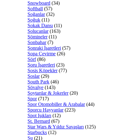
Snowboard
(34)
Softball
(57)
Soğanlar
(32)
Soğuk
(11)
Sokak Dansı
(11)
Solucanlar
(163)
Şömineler
(11)
Sonbahar
(7)
Sonraki İşaretleri
(57)
Sopa Çevirme
(26)
Sörf
(86)
Soru İşaretleri
(23)
Sosis Köpekler
(77)
Soslar
(29)
South Park
(46)
Şövalye
(143)
Soytarılar & Jokerler
(20)
Spor
(717)
Spor Otomobiller & Arabalar
(44)
Sporcu Hayvanlar
(223)
Spot Işıkları
(12)
St. Bernard
(67)
Star Wars & Yıldız Savaşları
(125)
Starbucks
(12)
Su
(21)