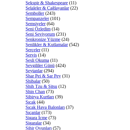
Şekspir & Shakespeare
(11)
Şelaleler & Çağlayanlar
(22)
Semboller
(243)
Şempanzeler
(101)
Şemsiyeler
(64)
Seni Özledim
(14)
Seni Seviyorum
(231)
Senkronize Yüzme
(24)
Şenlikler & Kutlamalar
(542)
Serçeler
(11)
Servis
(14)
Sesli Okuma
(11)
Sevgililer Günü
(424)
Şeytanlar
(294)
Shar Pei & Şar Pey
(31)
Shibalar
(50)
Shih Tzu & Şitsu
(12)
Shin Chan
(73)
Sibirya Kurtları
(39)
Sıcak
(44)
Sıcak Hava Balonları
(37)
Sıçanlar
(173)
Sigara İçme
(73)
Sigaralar
(34)
Sihir Oyunları
(57)