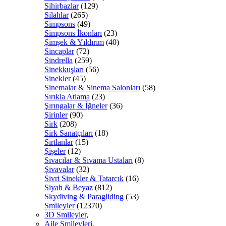
Sihirbazlar
(129)
Silahlar
(265)
Simpsons
(49)
Simpsons İkonları
(23)
Şimşek & Yıldırım
(40)
Sincaplar
(72)
Sindrella
(259)
Sinekkuşları
(56)
Sinekler
(45)
Sinemalar & Sinema Salonları
(58)
Sırıkla Atlama
(23)
Şırıngalar & İğneler
(36)
Şirinler
(90)
Sirk
(208)
Sirk Sanatçıları
(18)
Sırtlanlar
(15)
Şişeler
(12)
Sıvacılar & Sıvama Ustaları
(8)
Şivavalar
(32)
Sivri Sinekler & Tatarcık
(16)
Siyah & Beyaz
(812)
Skydiving & Paragliding
(53)
Smileyler
(12370)
3D Smileyler
,
Aile Smileyleri
,