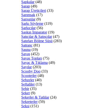
Şapkalar
(48)
Şarap
(49)
Şarap Üreticileri
(33)
Sarımsak
(17)
Sarışınlar
(9)
Şarkı Söyleme
(119)
Şarkıcılar
(56)
Şaşkın İmparator
(19)
Satıcılar & Satışçılar
(47)
Satırları Bölme Süsü
(283)
Satranç
(81)
Sauna
(19)
Savaş
(452)
Savaş Topları
(75)
Sayaç & Tıklama
(49)
Sayılar
(203)
Scooby Doo
(33)
Scooterler
(48)
Sebzeler
(40)
Şeftaliler
(13)
Şehir
(35)
Şeker
(9)
Şekerler & Tatlılar
(24)
Sekreterler
(59)
Seksi
(151)