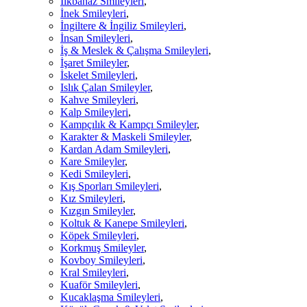
İlkbahaz Smileyleri
,
İnek Smileyleri
,
İngiltere & İngiliz Smileyleri
,
İnsan Smileyleri
,
İş & Meslek & Çalışma Smileyleri
,
İşaret Smileyler
,
İskelet Smileyleri
,
Islık Çalan Smileyler
,
Kahve Smileyleri
,
Kalp Smileyleri
,
Kampçılık & Kampçı Smileyler
,
Karakter & Maskeli Smileyler
,
Kardan Adam Smileyleri
,
Kare Smileyler
,
Kedi Smileyleri
,
Kış Sporları Smileyleri
,
Kız Smileyleri
,
Kızgın Smileyler
,
Koltuk & Kanepe Smileyleri
,
Köpek Smileyleri
,
Korkmuş Smileyler
,
Kovboy Smileyleri
,
Kral Smileyleri
,
Kuaför Smileyleri
,
Kucaklaşma Smileyleri
,