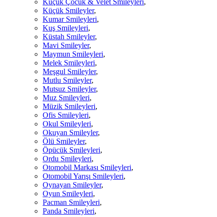
Küçük Çocuk & Velet Smileyleri
,
Küçük Smileyler
,
Kumar Smileyleri
,
Kuş Smileyleri
,
Küstah Smileyler
,
Mavi Smileyler
,
Maymun Smileyleri
,
Melek Smileyleri
,
Meşgul Smileyler
,
Mutlu Smileyler
,
Mutsuz Smileyler
,
Muz Smileyleri
,
Müzik Smileyleri
,
Ofis Smileyleri
,
Okul Smileyleri
,
Okuyan Smileyler
,
Ölü Smileyler
,
Öpücük Smileyleri
,
Ordu Smileyleri
,
Otomobil Markası Smileyleri
,
Otomobil Yarışı Smileyleri
,
Oynayan Smileyler
,
Oyun Smileyleri
,
Pacman Smileyleri
,
Panda Smileyleri
,