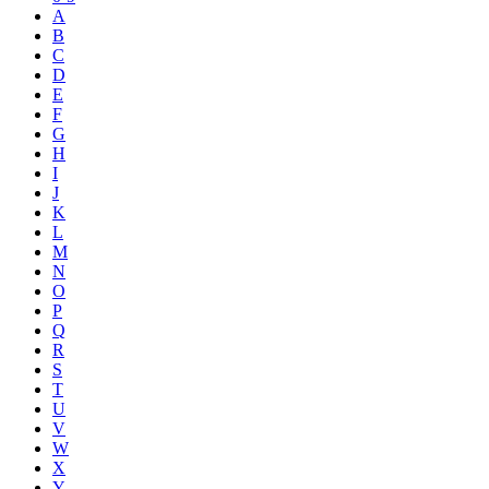
A
B
C
D
E
F
G
H
I
J
K
L
M
N
O
P
Q
R
S
T
U
V
W
X
Y