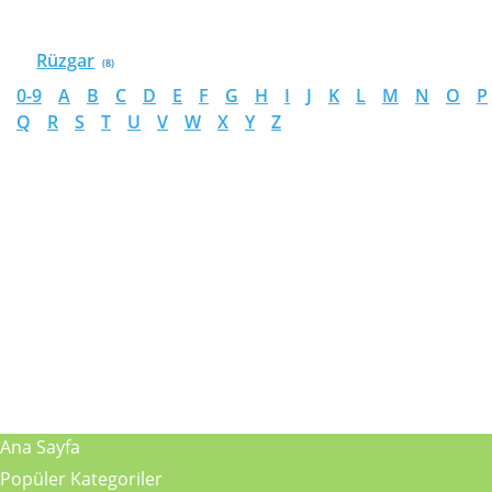
Rüzgar
(8)
0-9
A
B
C
D
E
F
G
H
I
J
K
L
M
N
O
P
Q
R
S
T
U
V
W
X
Y
Z
Ana Sayfa
Popüler Kategoriler