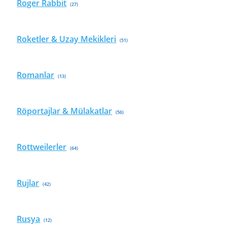
Roger Rabbit
(27)
Roketler & Uzay Mekikleri
(51)
Romanlar
(13)
Röportajlar & Mülakatlar
(56)
Rottweilerler
(64)
Rujlar
(42)
Rusya
(12)