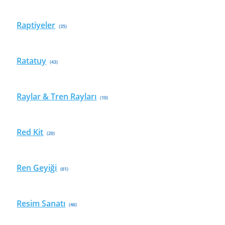
Raptiyeler
(35)
Ratatuy
(43)
Raylar & Tren Rayları
(10)
Red Kit
(20)
Ren Geyiği
(61)
Resim Sanatı
(46)