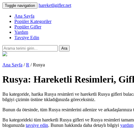
hareketligifler.net
Toggle navigation
Ana Sayfa
Popüler Kategoriler
Popüler Gifler
Yardım
Tavsiye Edin
Ara
Ana Sayfa
/
R
/ Rusya
Rusya: Hareketli Resimleri, Gif
Bu kategoride, harika Rusya resimleri ve hareketli Rusya gifleri bulac
bilgiyi çizimin üstüne tıkladığınızda göreceksiniz.
Bunun da ötesinde, tüm Rusya resimlerini ailenize ve arkadaşlarınıza tebr
Bu kategorideki tüm hareketli Rusya gifleri ve Rusya resimleri tamame
blogunuzda
tavsiye edin
. Bunun hakkında daha detaylı bilgiyi
yardım