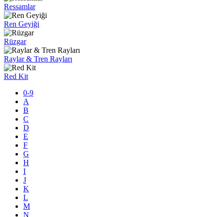
Ressamlar
Ren Geyiği
Rüzgar
Raylar & Tren Rayları
Red Kit
0-9
A
B
C
D
E
F
G
H
I
J
K
L
M
N