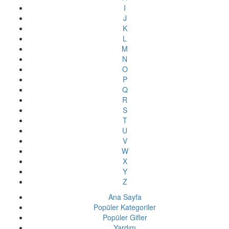
I
J
K
L
M
N
O
P
Q
R
S
T
U
V
W
X
Y
Z
Ana Sayfa
Popüler Kategoriler
Popüler Gifler
Yardım