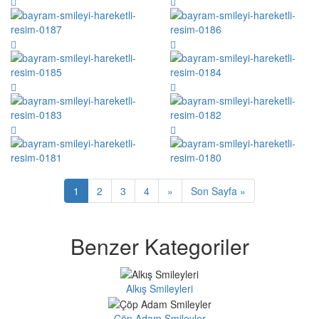
1
2
3
4
»
Son Sayfa »
Benzer Kategoriler
Alkış Smileyleri
Çöp Adam Smileyler