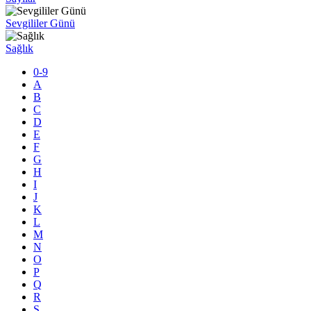
Sevgililer Günü
Sağlık
0-9
A
B
C
D
E
F
G
H
I
J
K
L
M
N
O
P
Q
R
S