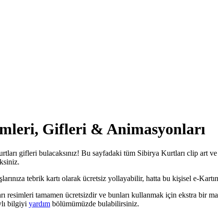
imleri, Gifleri & Animasyonları
urtları gifleri bulacaksınız! Bu sayfadaki tüm Sibirya Kurtları clip art v
ksiniz.
rınıza tebrik kartı olarak ücretsiz yollayabilir, hatta bu kişisel e-Kartını
ları resimleri tamamen ücretsizdir ve bunları kullanmak için ekstra bir m
lı bilgiyi
yardım
bölümümüzde bulabilirsiniz.