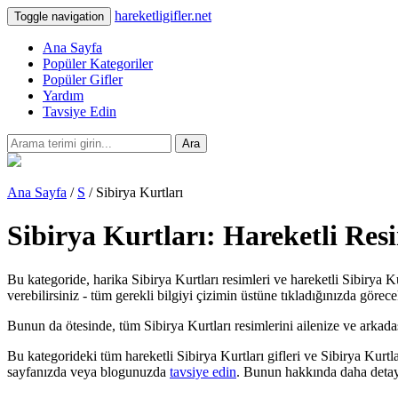
hareketligifler.net
Toggle navigation
Ana Sayfa
Popüler Kategoriler
Popüler Gifler
Yardım
Tavsiye Edin
Ara
Ana Sayfa
/
S
/ Sibirya Kurtları
Sibirya Kurtları: Hareketli Res
Bu kategoride, harika Sibirya Kurtları resimleri ve hareketli Sibirya K
verebilirsiniz - tüm gerekli bilgiyi çizimin üstüne tıkladığınızda görece
Bunun da ötesinde, tüm Sibirya Kurtları resimlerini ailenize ve arkadaşla
Bu kategorideki tüm hareketli Sibirya Kurtları gifleri ve Sibirya Kurt
sayfanızda veya blogunuzda
tavsiye edin
. Bunun hakkında daha detay